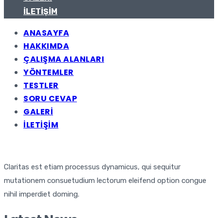
İLETIŞIM
ANASAYFA
HAKKIMDA
ÇALIŞMA ALANLARI
YÖNTEMLER
TESTLER
SORU CEVAP
GALERI
İLETIŞIM
Claritas est etiam processus dynamicus, qui sequitur
mutationem consuetudium lectorum eleifend option congue
nihil imperdiet doming.