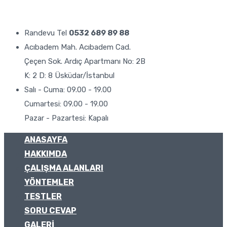
Randevu Tel
0532 689 89 88
Acıbadem Mah. Acıbadem Cad.
Çeçen Sok. Ardıç Apartmanı No: 2B
K: 2 D: 8 Üsküdar/İstanbul
Salı - Cuma: 09.00 - 19.00
Cumartesi: 09.00 - 19.00
Pazar - Pazartesi: Kapalı
ANASAYFA
HAKKIMDA
ÇALIŞMA ALANLARI
YÖNTEMLER
TESTLER
SORU CEVAP
GALERI