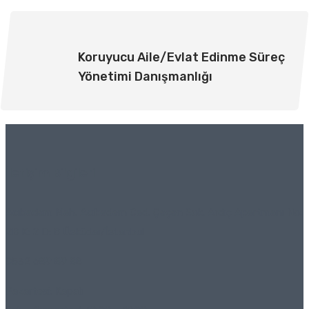
Koruyucu Aile/Evlat Edinme Süreç
Yönetimi Danışmanlığı
İletişim Bilgileri
Acıbadem Mah. Acıbadem Cad. Çeçen Sok. Ardıç Apartmanı No:
2B K: 2 D: 8 Üsküdar/İstanbul
0532 689 89 88
Pazartesi: Kapalı